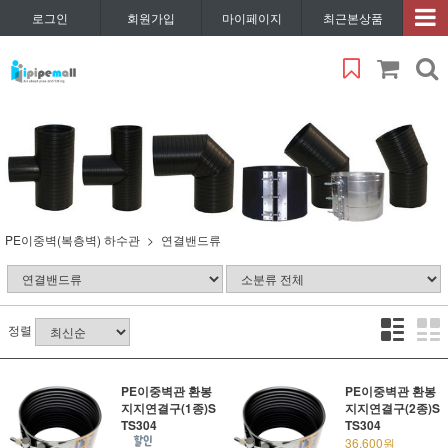
로그인
회원가입
마이페이지
최근본상품
PE이중벽(복층벽) 하수관
연결밴드류
정렬
PE이중벽관 환봉
PE이중벽관 환봉
지지연결구(1종)S
지지연결구(2종)S
TS304
TS304
36,600원