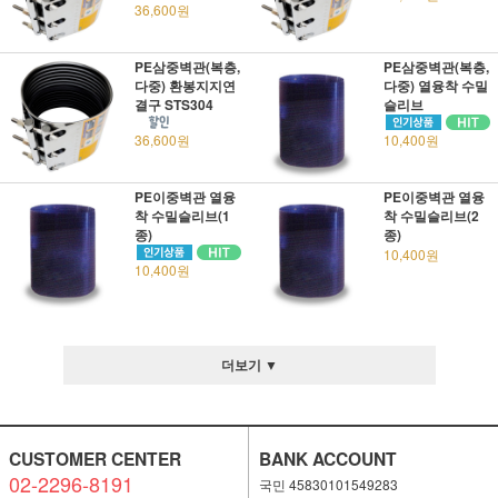
36,600원
PE삼중벽관(복층,
PE삼중벽관(복층,
다중) 환봉지지연
다중) 열융착 수밀
결구 STS304
슬리브
36,600원
10,400원
PE이중벽관 열융
PE이중벽관 열융
착 수밀슬리브(1
착 수밀슬리브(2
종)
종)
10,400원
10,400원
더보기 ▼
CUSTOMER CENTER
BANK ACCOUNT
02-2296-8191
국민 45830101549283