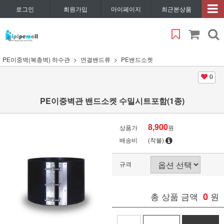
로그인
회원가입
마이페이지
최근본상품
PE이중벽(복층벽) 하수관
연결밴드류
PE밴드소켓
0
PE이중벽관 밴드소켓 수밀시트포함(1종)
8,900
상품가
원
배송비
(착불)
규격
총 상품 금액
0
원