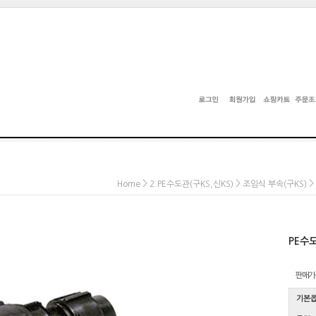
>
>
>
Home
2.PE수도관(구KS,신KS)
조임식 부속(구KS)
PE수
판매가
기본