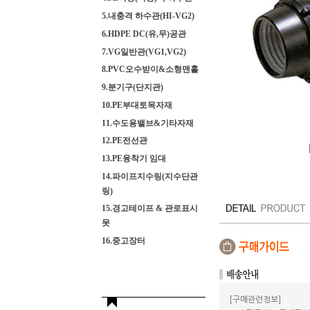
5.내충격 하수관(HI-VG2)
6.HDPE DC(유,무)공관
7.VG일반관(VG1,VG2)
8.PVC오수받이&소형맨홀
9.분기구(단지관)
10.PE부대토목자재
11.수도용밸브&기타자재
12.PE전선관
13.PE융착기 임대
14.파이프지수링(지수단관
링)
15.경고테이프 & 관로표시
못
16.중고장터
[구매관련정보]