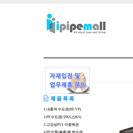
1.내충격 수도관(HI-VP)
2.PE수도관(구KS,신KS)
3.고강성PVC이중벽관
4.PE이중(복층)벽 하수관