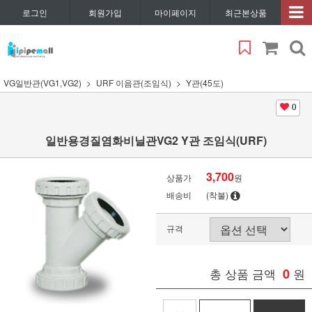
로그인
회원가입
마이페이지
최근본상품
VG일반관(VG1,VG2)
URF 이음관(조임식)
Y관(45도)
0
일반용경질염화비닐관VG2 Y관 조임식(URF)
3,700
상품가
원
배송비
(착불)
규격
총 상품 금액
0
원