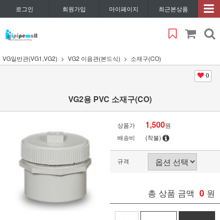
로그인
회원가입
마이페이지
최근본상품
VG일반관(VG1,VG2)
VG2 이음관(본드식)
소재구(CO)
0
VG2용 PVC 소재구(CO)
1,500
상품가
원
배송비
(착불)
규격
총 상품 금액
0
원