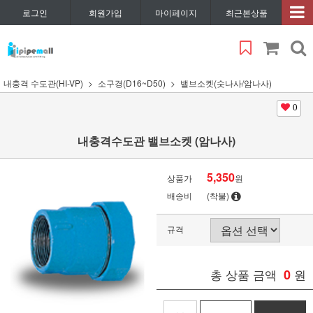
로그인
회원가입
마이페이지
최근본상품
내충격 수도관(HI-VP)
소구경(D16~D50)
밸브소켓(숫나사/암나사)
0
내충격수도관 밸브소켓 (암나사)
5,350
상품가
원
배송비
(착불)
규격
총 상품 금액
0
원