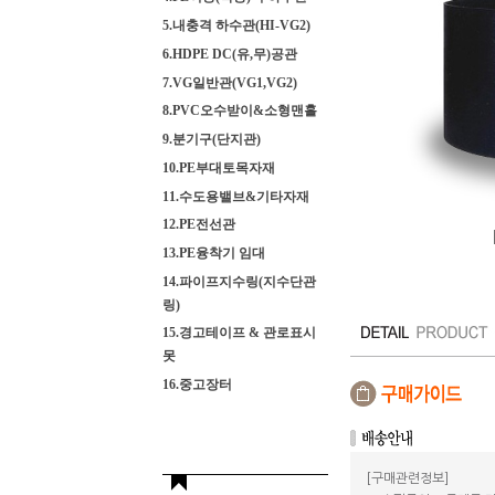
5.내충격 하수관(HI-VG2)
6.HDPE DC(유,무)공관
7.VG일반관(VG1,VG2)
8.PVC오수받이&소형맨홀
9.분기구(단지관)
10.PE부대토목자재
11.수도용밸브&기타자재
12.PE전선관
13.PE융착기 임대
14.파이프지수링(지수단관
링)
15.경고테이프 & 관로표시
못
16.중고장터
[구매관련정보]