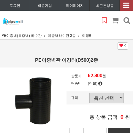
로그인
회원가입
마이페이지
최근본상품
PE이중벽(복층벽) 하수관
이중벽하수관 2종
이경티
0
PE이중벽관 이경티(D500)2종
62,800
상품가
원
배송비
(착불)
규격
총 상품 금액
0
원