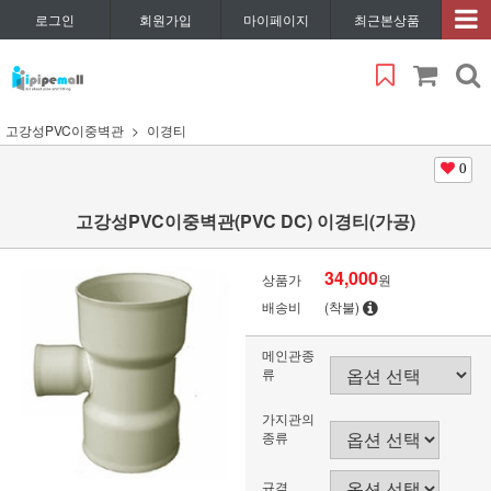
로그인
회원가입
마이페이지
최근본상품
고강성PVC이중벽관
이경티
0
고강성PVC이중벽관(PVC DC) 이경티(가공)
34,000
상품가
원
배송비
(착불)
메인관종
류
가지관의
종류
규격