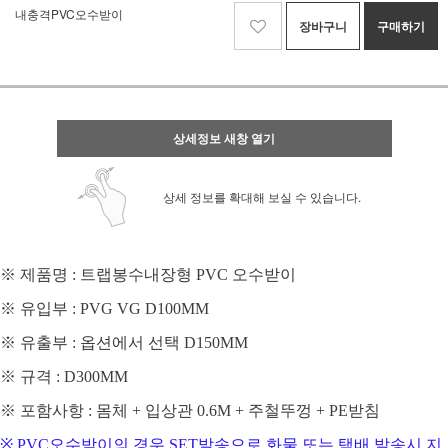
내충격PVC오수받이
장바구니
구매하기
상세정보 새창 열기
상세 정보를 확대해 보실 수 있습니다.
※
제품명
: 트랩봉수내장형 PVC
오수받이
※
유입부
: PVG VG D100MM
※
유출부
: 옵션에서 선택 D150MM
※
규격
: D300MM
※
포함사항
:
몸체
+
입상관
0.6M +
주철뚜껑
+ PE
받침
※ PVC오수받이의 경우 SET발송으로 화물 또는 택배 발송시 지