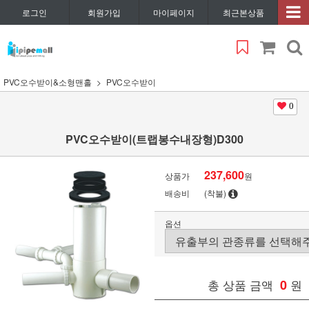
로그인
회원가입
마이페이지
최근본상품
PVC오수받이&소형맨홀
PVC오수받이
0
PVC오수받이(트랩봉수내장형)D300
237,600
상품가
원
배송비
(착불)
옵션
총 상품 금액
0
원