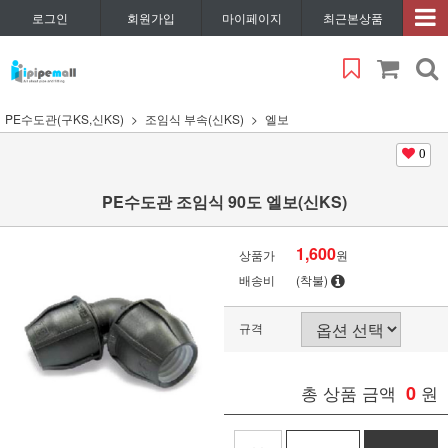
로그인
회원가입
마이페이지
최근본상품
PE수도관(구KS,신KS)
조임식 부속(신KS)
엘보
0
PE수도관 조임식 90도 엘보(신KS)
1,600
상품가
원
배송비
(착불)
규격
총 상품 금액
0
원