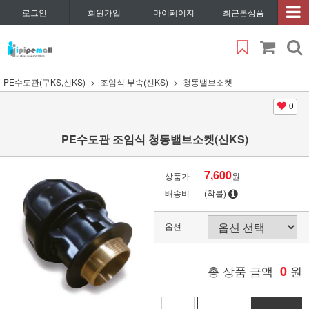
로그인
회원가입
마이페이지
최근본상품
PE수도관(구KS,신KS)
조임식 부속(신KS)
청동밸브소켓
0
PE수도관 조임식 청동밸브소켓(신KS)
7,600
상품가
원
배송비
(착불)
옵션
총 상품 금액
0
원