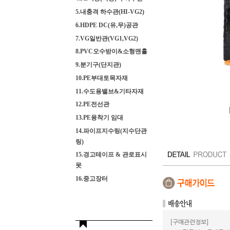
5.내충격 하수관(HI-VG2)
6.HDPE DC(유,무)공관
7.VG일반관(VG1,VG2)
8.PVC오수받이&소형맨홀
9.분기구(단지관)
10.PE부대토목자재
11.수도용밸브&기타자재
12.PE전선관
13.PE융착기 임대
14.파이프지수링(지수단관
링)
15.경고테이프 & 관로표시
못
16.중고장터
[구매관련정보]