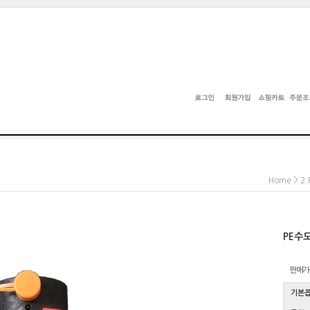
>
Home
2
PE수
판매가
기본