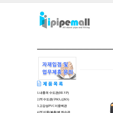
1.내충격 수도관(HI-VP)
2.PE수도관(구KS,신KS)
3.고강성PVC이중벽관
4.PE이중(복층)벽 하수관