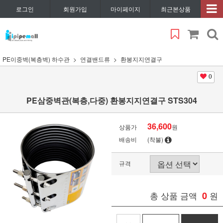
로그인
회원가입
마이페이지
최근본상품
PE이중벽(복층벽) 하수관
연결밴드류
환봉지지연결구
0
PE삼중벽관(복층,다중) 환봉지지연결구 STS304
36,600
상품가
원
배송비
(착불)
규격
총 상품 금액
0
원