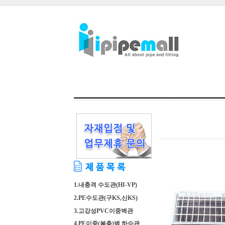
1.내충격 수도관(HI-VP)
2.PE수도관(구KS,신KS)
3.고강성PVC이중벽관
4.PE이중(복층)벽 하수관