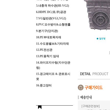
5.내충격 하수관(HI-VG2)
6.HDPE DC(유,무)공관
7.VG일반관(VG1,VG2)
8.PVC오수받이&소형맨홀
9.분기구(단지관)
10.PE부대토목자재
11.수도용밸브&기타자재
12.PE전선관
13.PE융착기 임대
14.파이프지수링(지수단관
링)
15.경고테이프 & 관로표시
못
16.중고장터
[구매관련정보]