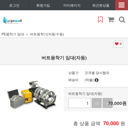
로그인
회원가입
마이페이지
최근본상품
PE융착기 임대
버트융착기(자동/수동)
0
버트융착기 임대(자동)
상품가
규격별 당사협의
배송비
(착불)
버트융착기 임대(자동)
70,000
원
+1
-1
총 상품 금액
70,000
원