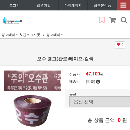
로그인
회원가입
마이페이지
최근본상품
경고테이프 & 관로표시못
경고테이프
0
오수 경고(관로)테이프-갈색
47,100
상품가
원
배송비
(착불)
옵션
총 상품 금액
0
원