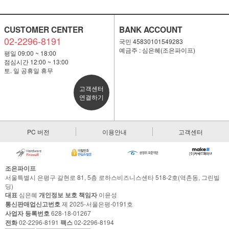
CUSTOMER CENTER
BANK ACCOUNT
02-2296-8191
국민 45830101549283
예금주 : 심은혜(조은파이프)
평일 09:00 ~ 18:00
점심시간 12:00 ~ 13:00
토. 일 공휴일 휴무
고객센터
연결하기
PC 버전
이용안내
고객센터
조은파이프
서울특별시 은평구 갈현로 81, 5층 로하스비즈니스센타 518-2호(역촌동, 그린빌
딩)
대표
심은혜
개인정보 보호 책임자
이윤성
통신판매업신고번호
제 2025-서울은평-0191호
사업자 등록번호
628-18-01267
전화
02-2296-8191
팩스
02-2296-8194