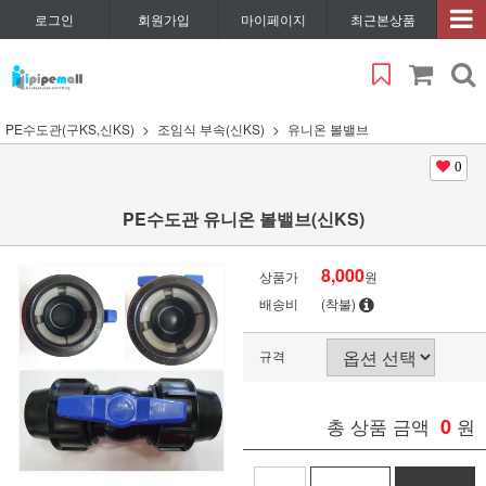
로그인
회원가입
마이페이지
최근본상품
PE수도관(구KS,신KS)
조임식 부속(신KS)
유니온 볼밸브
0
PE수도관 유니온 볼밸브(신KS)
8,000
상품가
원
배송비
(착불)
규격
총 상품 금액
0
원