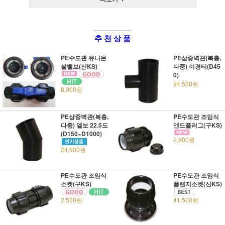
추 천 상 품
PE수도관 유니온
PE삼중벽관(복층,
볼밸브(신KS)
다중) 이경티(D45
0)
94,500원
8,000원
PE삼중벽관(복층,
PE수도관 조임식
다중) 엘보 22.5도
앤드플러그(구KS)
(D150~D1000)
2,800원
24,900원
PE수도관 조임식
PE수도관 조임식
소켓(구KS)
플랜지소켓(신KS)
2,500원
41,500원