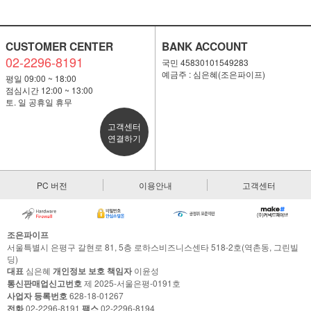
CUSTOMER CENTER
BANK ACCOUNT
02-2296-8191
국민 45830101549283
예금주 : 심은혜(조은파이프)
평일 09:00 ~ 18:00
점심시간 12:00 ~ 13:00
토. 일 공휴일 휴무
고객센터
연결하기
PC 버전
이용안내
고객센터
조은파이프
서울특별시 은평구 갈현로 81, 5층 로하스비즈니스센타 518-2호(역촌동, 그린빌
딩)
대표
심은혜
개인정보 보호 책임자
이윤성
통신판매업신고번호
제 2025-서울은평-0191호
사업자 등록번호
628-18-01267
전화
02-2296-8191
팩스
02-2296-8194