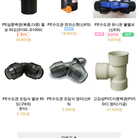
PE삼중벽관(복층,다중) 엘
PE수도관 전자소켓(신KS)
PE수도관 유니온 볼밸브
보 45도(D150~D1000)
(신KS)
18,600원
24,900원
8,000원
PE수도관 조임식 엘보 90
PE수도관 조임식 정티(신K
고강성PVC이중벽관(PVC
도(구KS)
S)
DC) 정티(가공)
2,300원
41,400원
3,100원
더보기 ▼