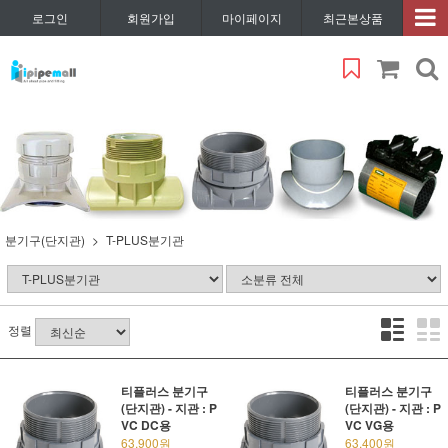
로그인
회원가입
마이페이지
최근본상품
분기구(단지관)
T-PLUS분기관
정렬
티플러스 분기구
티플러스 분기구
(단지관) - 지관 : P
(단지관) - 지관 : P
VC DC용
VC VG용
63,900원
63,400원